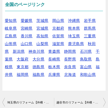
全国のページリンク
愛知県
愛媛県
茨城県
岡山県
沖縄県
岩手県
岐阜県
宮崎県
宮城県
京都府
熊本県
群馬県
広島県
香川県
高知県
佐賀県
埼玉県
三重県
山形県
山口県
山梨県
滋賀県
鹿児島県
秋田
県
新潟県
神奈川県
青森県
静岡県
石川県
千
葉県
大阪府
大分県
長崎県
長野県
鳥取県
島
根県
東京都
徳島県
栃木県
奈良県
富山県
福
井県
福岡県
福島県
兵庫県
北海道
和歌山県
投
埼玉県のリフォーム【外構・リノベーションなど】で費用が安いおすすめ業者は？口コミ・評判
越谷市のリフォーム【外構・リノベーションなど】で費用が安いおすすめ業者は？口コミ・評判