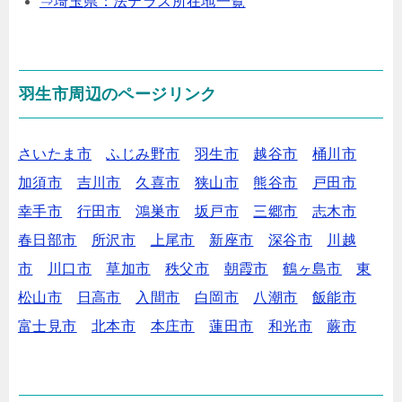
⇒埼玉県：法テラス所在地一覧
羽生市周辺のページリンク
さいたま市
ふじみ野市
羽生市
越谷市
桶川市
加須市
吉川市
久喜市
狭山市
熊谷市
戸田市
幸手市
行田市
鴻巣市
坂戸市
三郷市
志木市
春日部市
所沢市
上尾市
新座市
深谷市
川越
市
川口市
草加市
秩父市
朝霞市
鶴ヶ島市
東
松山市
日高市
入間市
白岡市
八潮市
飯能市
富士見市
北本市
本庄市
蓮田市
和光市
蕨市