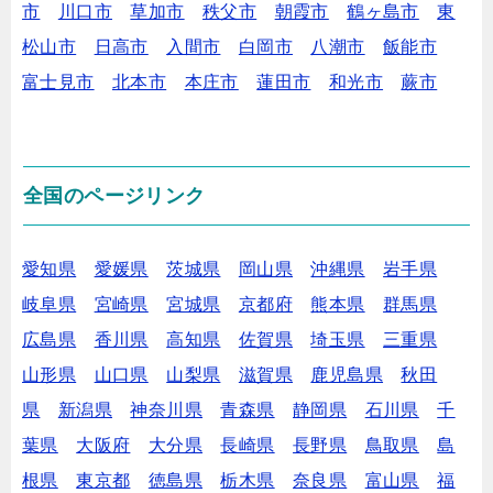
市
川口市
草加市
秩父市
朝霞市
鶴ヶ島市
東
松山市
日高市
入間市
白岡市
八潮市
飯能市
富士見市
北本市
本庄市
蓮田市
和光市
蕨市
全国のページリンク
愛知県
愛媛県
茨城県
岡山県
沖縄県
岩手県
岐阜県
宮崎県
宮城県
京都府
熊本県
群馬県
広島県
香川県
高知県
佐賀県
埼玉県
三重県
山形県
山口県
山梨県
滋賀県
鹿児島県
秋田
県
新潟県
神奈川県
青森県
静岡県
石川県
千
葉県
大阪府
大分県
長崎県
長野県
鳥取県
島
根県
東京都
徳島県
栃木県
奈良県
富山県
福