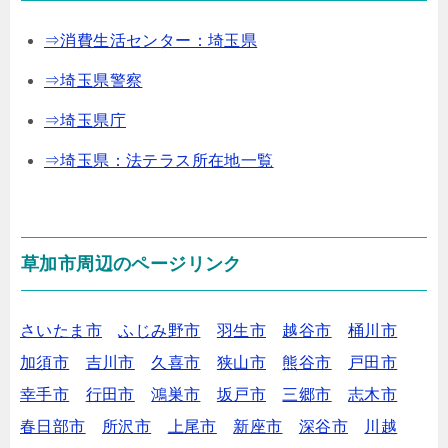
⇒消費生活センター：埼玉県
⇒埼玉県警察
⇒埼玉県庁
⇒埼玉県：法テラス所在地一覧
草加市周辺のページリンク
さいたま市
ふじみ野市
羽生市
越谷市
桶川市
加須市
吉川市
久喜市
狭山市
熊谷市
戸田市
幸手市
行田市
鴻巣市
坂戸市
三郷市
志木市
春日部市
所沢市
上尾市
新座市
深谷市
川越