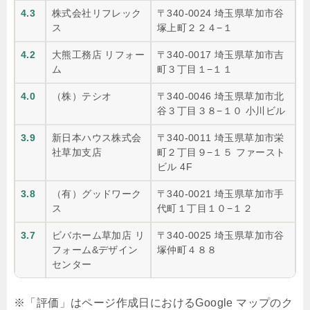
4.3
株式会社リフレック
〒340-0024 埼玉県草加市谷
ス
塚上町２２４−１
4.2
大熊工務店 リフォー
〒340-0017 埼玉県草加市吉
ム
町３丁目１−１１
4.0
（株）テシオ
〒340-0046 埼玉県草加市北
谷３丁目３８−１０ 小川ビル
3.9
新日本ハウス株式会
〒340-0011 埼玉県草加市栄
社草加支店
町２丁目９−１５ ファースト
ビル 4F
3.8
（有）グッドワーク
〒340-0021 埼玉県草加市手
ス
代町１丁目１０−１２
3.7
ビバホーム草加店 リ
〒340-0025 埼玉県草加市谷
フォーム&デザイン
塚仲町４８８
センター
※「評価」はページ作成日におけるGoogle マップのク