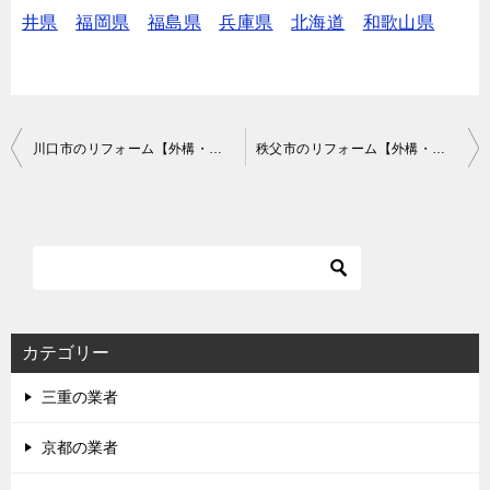
井県
福岡県
福島県
兵庫県
北海道
和歌山県
投
川口市のリフォーム【外構・リノベーションなど】で費用が安いおすすめ業者は？口コミ・評判
秩父市のリフォーム【外構・リノベーションなど】で費用が安いおすすめ業者は？口コミ・評判
稿
ナ
ビ
ゲ
ー
シ
カテゴリー
ョ
三重の業者
ン
京都の業者