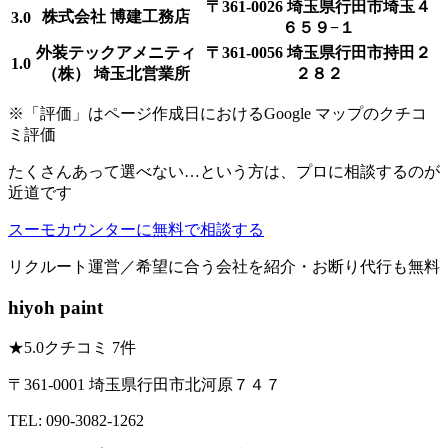
〒361-0026 埼玉県行田市埼玉４
株式会社 博建工務店
3.0
６５９−１
外装テックアメニティ
〒361-0056 埼玉県行田市持田２
1.0
（株） 埼玉北営業所
２８２
※「評価」はページ作成日におけるGoogle マップのクチコ
ミ評価
たくさんあって選べない…という方は、プロに相談するのが
近道です
スーモカウンターに無料で相談する
リクルート運営／希望に合う会社を紹介・お断り代行も無料
hiyoh paint
★
5.0
クチコミ 7件
〒361-0001 埼玉県行田市北河原７４７
TEL: 090-3082-1262