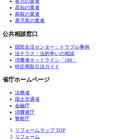
香川の業者
高知の業者
鳥取の業者
鹿児島の業者
公共相談窓口
国民生活センター：トラブル事例
法テラス：法的争いの相談
消費者ホットライン「188」
特定商取引法ガイド
省庁ホームページ
法務省
国土交通省
金融庁
消費者庁
警察庁
リフォームマップ
TOP
リフォーム