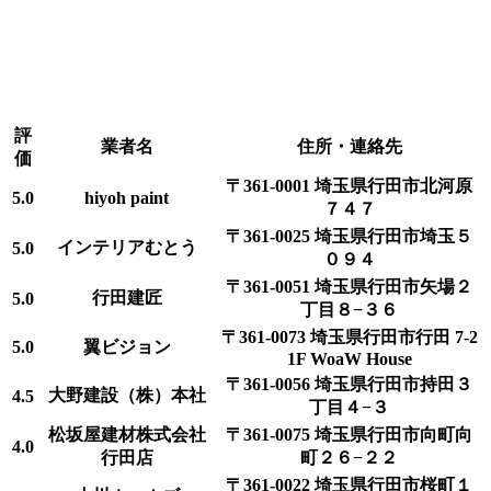
評
業者名
住所・連絡先
価
〒361-0001 埼玉県行田市北河原
5.0
hiyoh paint
７４７
〒361-0025 埼玉県行田市埼玉５
インテリアむとう
5.0
０９４
〒361-0051 埼玉県行田市矢場２
行田建匠
5.0
丁目８−３６
〒361-0073 埼玉県行田市行田 7-2
5.0
翼ビジョン
1F WoaW House
〒361-0056 埼玉県行田市持田３
大野建設（株）本社
4.5
丁目４−３
松坂屋建材株式会社
〒361-0075 埼玉県行田市向町向
4.0
行田店
町２６−２２
〒361-0022 埼玉県行田市桜町１