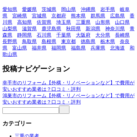
愛知県
愛媛県
茨城県
岡山県
沖縄県
岩手県
岐阜
県
宮崎県
宮城県
京都府
熊本県
群馬県
広島県
香
川県
高知県
佐賀県
埼玉県
三重県
山形県
山口県
山梨県
滋賀県
鹿児島県
秋田県
新潟県
神奈川県
青
森県
静岡県
石川県
千葉県
大阪府
大分県
長崎県
長野県
鳥取県
島根県
東京都
徳島県
栃木県
奈良
県
富山県
福井県
福岡県
福島県
兵庫県
北海道
和
歌山県
投稿ナビゲーション
幸手市のリフォーム【外構・リノベーションなど】で費用が
安いおすすめ業者は？口コミ・評判
鴻巣市のリフォーム【外構・リノベーションなど】で費用が
安いおすすめ業者は？口コミ・評判
カテゴリー
三重の業者