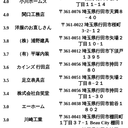
小川ホームズ
4.0
丁目１１−１４
〒361-0076 埼玉県行田市天満８
関口工務店
4.0
−４０
〒361-0022 埼玉県行田市桜町
洋服のお直しさん
3.9
3−2−１２
〒361-0051 埼玉県行田市矢場２
（株）浦野建具
3.8
丁目１０−１
〒361-0012 埼玉県行田市下須戸
（有）平塚内装
3.7
１３９５
〒361-0056 埼玉県行田市持田７
カインズ 行田店
3.6
８０
〒361-0051 埼玉県行田市矢場２
足立表具店
3.5
丁目８−２１
〒361-0056 埼玉県行田市持田２
株式会社自笑堂
3.4
丁目１−３０
〒361-0038 埼玉県行田市前谷１
エーホーム
3.0
８０２
〒361-0041 埼玉県行田市棚田町
川崎工業
3.0
１丁目３７−１ Beau City 棚田 1