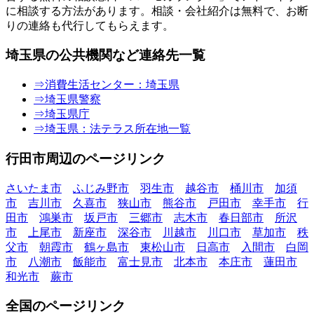
に相談する方法があります。相談・会社紹介は無料で、お断
りの連絡も代行してもらえます。
埼玉県の公共機関など連絡先一覧
⇒消費生活センター：埼玉県
⇒埼玉県警察
⇒埼玉県庁
⇒埼玉県：法テラス所在地一覧
行田市周辺のページリンク
さいたま市
ふじみ野市
羽生市
越谷市
桶川市
加須
市
吉川市
久喜市
狭山市
熊谷市
戸田市
幸手市
行
田市
鴻巣市
坂戸市
三郷市
志木市
春日部市
所沢
市
上尾市
新座市
深谷市
川越市
川口市
草加市
秩
父市
朝霞市
鶴ヶ島市
東松山市
日高市
入間市
白岡
市
八潮市
飯能市
富士見市
北本市
本庄市
蓮田市
和光市
蕨市
全国のページリンク