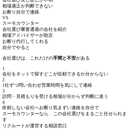
相場
適正か判断できない
お断り
自分で連絡
VS
スーモカウンター
会社選び
審査通過の会社を紹介
相場
アドバイザーが助言
お断り
代行してくれる
自分でやると
会社選びは、これだけの
手間と不安
がある
1
会社をネットで探す
どこが信頼できるか分からない
2
1社ずつ問い合わせ
営業時間を気にして連絡
3
訪問・見積もりを受ける
相場が分からず判断に迷う
4
依頼しない会社へお断り
気まずい連絡を自分で
スーモカウンターなら、この会社選びをまるごと任せられま
す
リクルートが運営する相談窓口