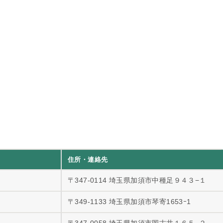
住所・連絡先
〒347-0114 埼玉県加須市中種足９４３−１
〒349-1133 埼玉県加須市琴寄1653ｰ1