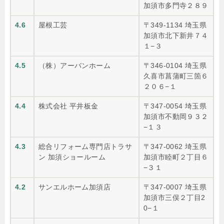
加須市多門寺２８９
4.6
屋根工芸
〒349-1134 埼玉県
加須市北下新井７４
１−３
4.5
（株）アーバンホーム
〒346-0104 埼玉県
久喜市菖蒲町三箇６
２０６−１
4.4
株式会社 平井板金
〒347-0054 埼玉県
加須市不動岡９３２
−１３
4.3
総合リフォーム専門店トラサ
〒347-0062 埼玉県
ン 加須ショールーム
加須市睦町２丁目６
−３１
4.2
サンエルホーム加須店
〒347-0007 埼玉県
加須市三俣２丁目2
0−１