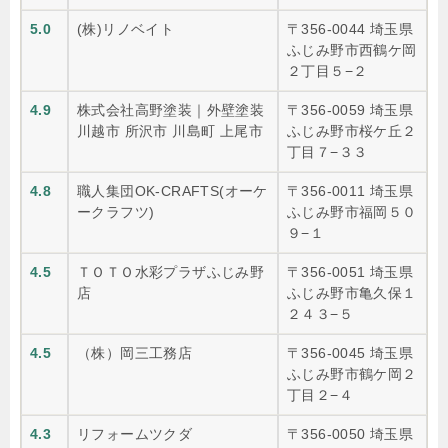
5.0
(株)リノベイト
〒356-0044 埼玉県
ふじみ野市西鶴ケ岡
２丁目５−２
4.9
株式会社高野塗装｜外壁塗装
〒356-0059 埼玉県
川越市 所沢市 川島町 上尾市
ふじみ野市桜ケ丘２
丁目７−３３
4.8
職人集団OK-CRAFTS(オーケ
〒356-0011 埼玉県
ークラフツ)
ふじみ野市福岡５０
９−１
4.5
ＴＯＴＯ水彩プラザふじみ野
〒356-0051 埼玉県
店
ふじみ野市亀久保１
２４３−５
4.5
（株）岡三工務店
〒356-0045 埼玉県
ふじみ野市鶴ケ岡２
丁目２−４
4.3
リフォームツクダ
〒356-0050 埼玉県