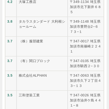
4.2
大塚工務店
〒349-1134 埼玉県
加須市北下新井６８
５
3.8
タカラスタンダード 大利根シ
〒349-1148 埼玉県
ョールーム
加須市豊野台2−６
７３−１
3.7
（株）服部建業
〒347-0017 埼玉県
加須市南篠崎２２４
１
3.7
（有）関口ブロック
〒347-0105 埼玉県
加須市騎西２−３０
3.5
株式会社ALPHAN
〒347-0063 埼玉県
加須市久下２丁目４
３−１３
3.5
三和塗装工業
〒347-0026 埼玉県
加須市油井ケ島４４
１−８