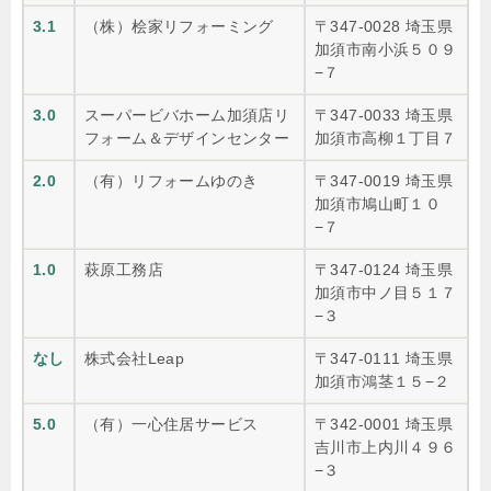
3.1
（株）桧家リフォーミング
〒347-0028 埼玉県
加須市南小浜５０９
−７
3.0
スーパービバホーム加須店リ
〒347-0033 埼玉県
フォーム＆デザインセンター
加須市高柳１丁目７
2.0
（有）リフォームゆのき
〒347-0019 埼玉県
加須市鳩山町１０
−７
1.0
萩原工務店
〒347-0124 埼玉県
加須市中ノ目５１７
−３
なし
株式会社Leap
〒347-0111 埼玉県
加須市鴻茎１５−２
5.0
（有）一心住居サービス
〒342-0001 埼玉県
吉川市上内川４９６
−３