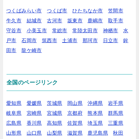
つくばみらい市
つくば市
ひたちなか市
笠間市
牛久市
結城市
古河市
坂東市
鹿嶋市
取手市
守谷市
小美玉市
常総市
常陸太田市
神栖市
水
戸市
石岡市
筑西市
土浦市
那珂市
日立市
鉾
田市
龍ケ崎市
全国のページリンク
愛知県
愛媛県
茨城県
岡山県
沖縄県
岩手県
岐阜県
宮崎県
宮城県
京都府
熊本県
群馬県
広島県
香川県
高知県
佐賀県
埼玉県
三重県
山形県
山口県
山梨県
滋賀県
鹿児島県
秋田