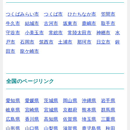
つくばみらい市
つくば市
ひたちなか市
笠間市
牛久市
結城市
古河市
坂東市
鹿嶋市
取手市
守谷市
小美玉市
常総市
常陸太田市
神栖市
水
戸市
石岡市
筑西市
土浦市
那珂市
日立市
鉾
田市
龍ケ崎市
全国のページリンク
愛知県
愛媛県
茨城県
岡山県
沖縄県
岩手県
岐阜県
宮崎県
宮城県
京都府
熊本県
群馬県
広島県
香川県
高知県
佐賀県
埼玉県
三重県
山形県
山口県
山梨県
滋賀県
鹿児島県
秋田