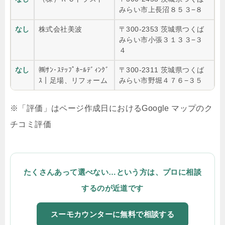
みらい市上長沼８５３−８
なし
株式会社美波
〒300-2353 茨城県つくば
みらい市小張３１３３−３
４
なし
㈱ｻﾝ･ｽﾃｯﾌﾟﾎｰﾙﾃﾞｨﾝｸﾞ
〒300-2311 茨城県つくば
ｽ｜足場、リフォーム
みらい市野堀４７６−３５
※「評価」はページ作成日におけるGoogle マップのク
チコミ評価
たくさんあって選べない…という方は、プロに相談
するのが近道です
スーモカウンターに無料で相談する