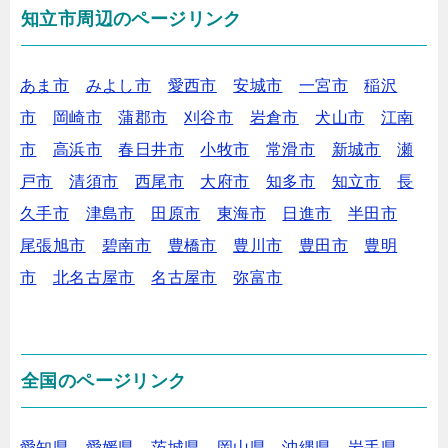
知立市周辺のページリンク
あま市
みよし市
愛西市
安城市
一宮市
稲沢
市
岡崎市
蒲郡市
刈谷市
岩倉市
犬山市
江南
市
高浜市
春日井市
小牧市
常滑市
新城市
瀬
戸市
清須市
西尾市
大府市
知多市
知立市
長
久手市
津島市
田原市
東海市
日進市
半田市
尾張旭市
碧南市
豊橋市
豊川市
豊田市
豊明
市
北名古屋市
名古屋市
弥富市
全国のページリンク
愛知県
愛媛県
茨城県
岡山県
沖縄県
岩手県