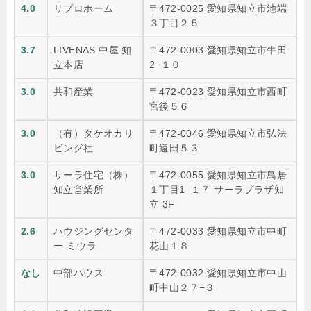
4.0
リプロホーム
〒472-0025 愛知県知立市池端
３丁目２５
3.7
LIVENAS 中屋 知
〒472-0003 愛知県知立市牛田
立本店
2−１０
3.0
共和産業
〒472-0023 愛知県知立市西町
宮後５６
3.0
（有）タケオカリ
〒472-0046 愛知県知立市弘法
ビング社
町遠田５３
3.0
サーラ住宅（株）
〒472-0055 愛知県知立市鳥居
知立営業所
１丁目1−１７ サーラプラザ知
立 3F
2.6
ハウジングセンタ
〒472-0033 愛知県知立市中町
ー ミウラ
花山１８
なし
中部ハウス
〒472-0032 愛知県知立市中山
町中山２７−３