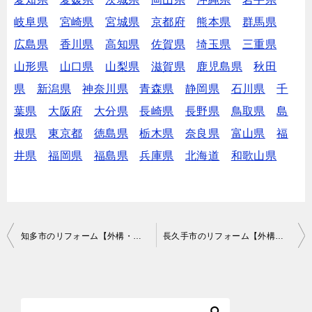
岐阜県
宮崎県
宮城県
京都府
熊本県
群馬県
広島県
香川県
高知県
佐賀県
埼玉県
三重県
山形県
山口県
山梨県
滋賀県
鹿児島県
秋田
県
新潟県
神奈川県
青森県
静岡県
石川県
千
葉県
大阪府
大分県
長崎県
長野県
鳥取県
島
根県
東京都
徳島県
栃木県
奈良県
富山県
福
井県
福岡県
福島県
兵庫県
北海道
和歌山県
投
知多市のリフォーム【外構・リノベーションなど】で費用が安いおすすめ業者は？口コミ・評判
長久手市のリフォーム【外構・リノベーションなど】で費用が安いおすすめ業者は？口コミ・評判
稿
ナ
ビ