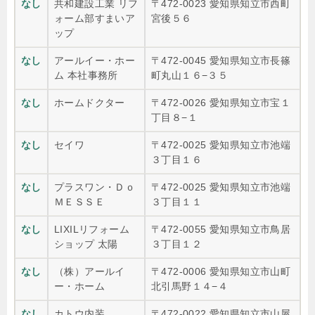
なし
共和建設工業 リフ
〒472-0023 愛知県知立市西町
ォーム部すまいア
宮後５６
ップ
なし
アールイー・ホー
〒472-0045 愛知県知立市長篠
ム 本社事務所
町丸山１６−３５
なし
ホームドクター
〒472-0026 愛知県知立市宝１
丁目８−１
なし
セイワ
〒472-0025 愛知県知立市池端
３丁目１６
なし
プラスワン・Ｄｏ
〒472-0025 愛知県知立市池端
ＭＥＳＳＥ
３丁目１１
なし
LIXILリフォーム
〒472-0055 愛知県知立市鳥居
ショップ 太陽
３丁目１２
なし
（株）アールイ
〒472-0006 愛知県知立市山町
ー・ホーム
北引馬野１４−４
なし
カトウ内装
〒472-0022 愛知県知立市山屋