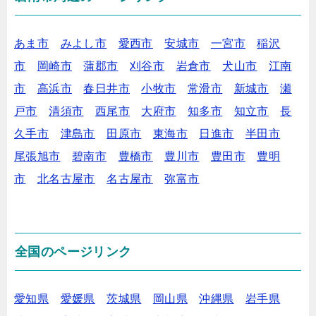
あま市
みよし市
愛西市
安城市
一宮市
稲沢
市
岡崎市
蒲郡市
刈谷市
岩倉市
犬山市
江南
市
高浜市
春日井市
小牧市
常滑市
新城市
瀬
戸市
清須市
西尾市
大府市
知多市
知立市
長
久手市
津島市
田原市
東海市
日進市
半田市
尾張旭市
碧南市
豊橋市
豊川市
豊田市
豊明
市
北名古屋市
名古屋市
弥富市
全国のページリンク
愛知県
愛媛県
茨城県
岡山県
沖縄県
岩手県