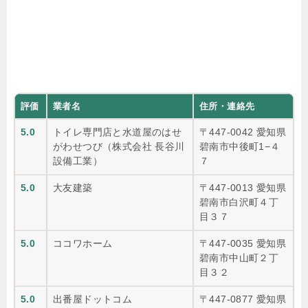
評価
業者名
住所・連絡先
5.0
トイレ専門店と水道屋のはせ
〒447-0042 愛知県
がわせつび（株式会社 長谷川
碧南市中後町1−４
設備工業）
７
5.0
大友建築
〒447-0013 愛知県
碧南市白沢町４丁
目３７
5.0
ココワホーム
〒447-0035 愛知県
碧南市中山町２丁
目３２
5.0
出番屋ドットコム
〒447-0877 愛知県