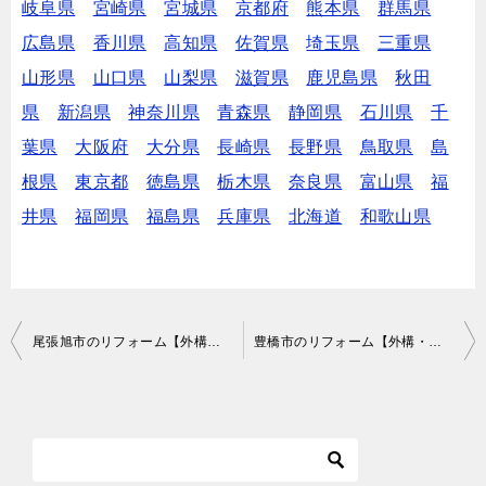
岐阜県
宮崎県
宮城県
京都府
熊本県
群馬県
広島県
香川県
高知県
佐賀県
埼玉県
三重県
山形県
山口県
山梨県
滋賀県
鹿児島県
秋田
県
新潟県
神奈川県
青森県
静岡県
石川県
千
葉県
大阪府
大分県
長崎県
長野県
鳥取県
島
根県
東京都
徳島県
栃木県
奈良県
富山県
福
井県
福岡県
福島県
兵庫県
北海道
和歌山県
投
尾張旭市のリフォーム【外構・リノベーションなど】で費用が安いおすすめ業者は？口コミ・評判
豊橋市のリフォーム【外構・リノベーションなど】で費用が安いおすすめ業者は？口コミ・評判
稿
ナ
ビ
ゲ