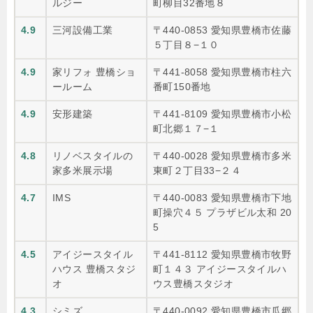
ルジー
町柳目32番地８
4.9
三河設備工業
〒440-0853 愛知県豊橋市佐藤
５丁目８−１０
4.9
家リフォ 豊橋ショ
〒441-8058 愛知県豊橋市柱六
ールーム
番町150番地
4.9
安形建築
〒441-8109 愛知県豊橋市小松
町北郷１７−１
4.8
リノベスタイルの
〒440-0028 愛知県豊橋市多米
家多米展示場
東町２丁目33−２４
4.7
IMS
〒440-0083 愛知県豊橋市下地
町操穴４５ プラザビル太和 20
5
4.5
アイジースタイル
〒441-8112 愛知県豊橋市牧野
ハウス 豊橋スタジ
町１４３ アイジースタイルハ
オ
ウス豊橋スタジオ
4.3
シミズ
〒440-0092 愛知県豊橋市瓜郷