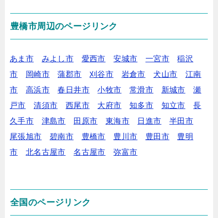
豊橋市周辺のページリンク
あま市
みよし市
愛西市
安城市
一宮市
稲沢
市
岡崎市
蒲郡市
刈谷市
岩倉市
犬山市
江南
市
高浜市
春日井市
小牧市
常滑市
新城市
瀬
戸市
清須市
西尾市
大府市
知多市
知立市
長
久手市
津島市
田原市
東海市
日進市
半田市
尾張旭市
碧南市
豊橋市
豊川市
豊田市
豊明
市
北名古屋市
名古屋市
弥富市
全国のページリンク