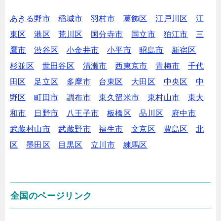
あきる野市
稲城市
羽村市
葛飾区
江戸川区
江
東区
港区
荒川区
国分寺市
国立市
狛江市
三
鷹市
渋谷区
小金井市
小平市
昭島市
新宿区
杉並区
世田谷区
清瀬市
西東京市
青梅市
千代
田区
足立区
多摩市
台東区
大田区
中央区
中
野区
町田市
調布市
東久留米市
東村山市
東大
和市
日野市
八王子市
板橋区
品川区
府中市
武蔵村山市
武蔵野市
福生市
文京区
豊島区
北
区
墨田区
目黒区
立川市
練馬区
全国のページリンク