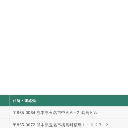
住所・連絡先
〒865-0064 熊本県玉名市中６６−２ 鈴鹿ビル
〒865-0072 熊本県玉名市横島町横島１１０２７−２