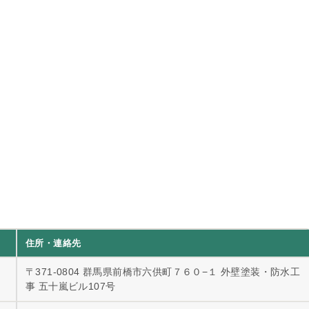
住所・連絡先
〒371-0804 群馬県前橋市六供町７６０−１ 外壁塗装・防水工
事 五十嵐ビル107号