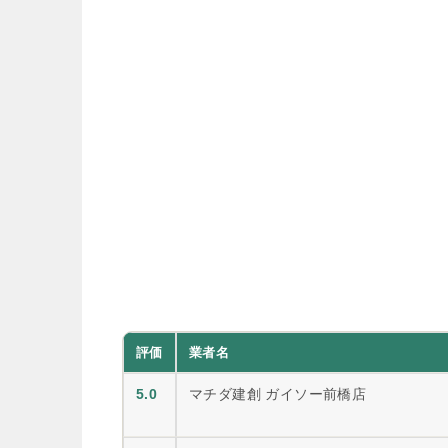
評価
業者名
5.0
マチダ建創 ガイソー前橋店