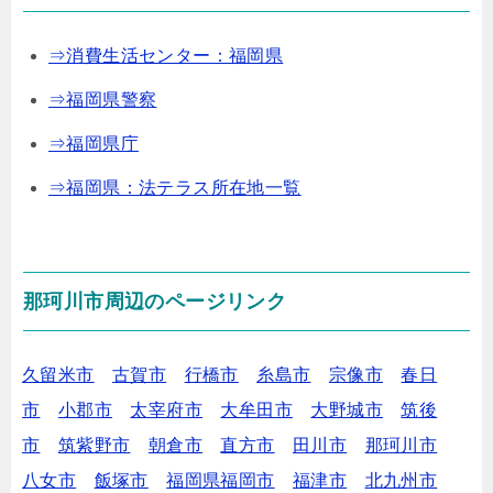
⇒消費生活センター：福岡県
⇒福岡県警察
⇒福岡県庁
⇒福岡県：法テラス所在地一覧
那珂川市周辺のページリンク
久留米市
古賀市
行橋市
糸島市
宗像市
春日
市
小郡市
太宰府市
大牟田市
大野城市
筑後
市
筑紫野市
朝倉市
直方市
田川市
那珂川市
八女市
飯塚市
福岡県福岡市
福津市
北九州市