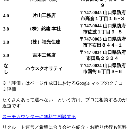
９
〒747-0045 山口県防府
片山工務店
4.0
市高倉１丁目１５−３
〒747-0044 山口県防府
（株）銘建 本社
3.8
市佐波１丁目９−５
〒747-0063 山口県防府
（株）福光住建
3.8
市下右田８４４−１
〒747-0834 山口県防府
吉本工務店
2.0
市田島２３２４
な
〒747-0024 山口県防府
ハウスクオリティ
し
市国衙５丁目３−６
※「評価」はページ作成日におけるGoogle マップのクチコ
ミ評価
たくさんあって選べない…という方は、プロに相談するのが
近道です
スーモカウンターに無料で相談する
リクルート運営／希望に合う会社を紹介・お断り代行も無料