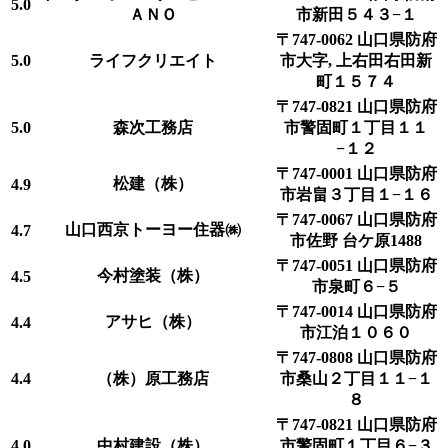
5.0
ＡＮＯ
市新田５４３−１
〒747-0062 山口県防府
5.0
ライフクリエイト
市大字, 上右田右田新
町１５７４
〒747-0821 山口県防府
5.0
森次工務店
市警固町１丁目１１
−１２
〒747-0001 山口県防府
松建（株）
4.9
市岩畠３丁目１−１６
〒747-0067 山口県防府
山口西京トーヨー住器㈱
4.7
市佐野 台ケ原1488
〒747-0051 山口県防府
今村塗装（株）
4.5
市泉町６−５
〒747-0014 山口県防府
アサヒ（株）
4.4
市江泊１０６０
〒747-0808 山口県防府
4.4
（株）原工務店
市桑山２丁目１１−１
８
〒747-0821 山口県防府
4.0
中村建設（株）
市警固町１丁目６−３