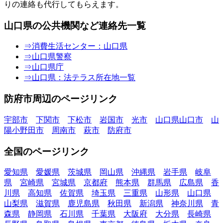
りの連絡も代行してもらえます。
山口県の公共機関など連絡先一覧
⇒消費生活センター：山口県
⇒山口県警察
⇒山口県庁
⇒山口県：法テラス所在地一覧
防府市周辺のページリンク
宇部市
下関市
下松市
岩国市
光市
山口県山口市
山
陽小野田市
周南市
萩市
防府市
全国のページリンク
愛知県
愛媛県
茨城県
岡山県
沖縄県
岩手県
岐阜
県
宮崎県
宮城県
京都府
熊本県
群馬県
広島県
香
川県
高知県
佐賀県
埼玉県
三重県
山形県
山口県
山梨県
滋賀県
鹿児島県
秋田県
新潟県
神奈川県
青
森県
静岡県
石川県
千葉県
大阪府
大分県
長崎県