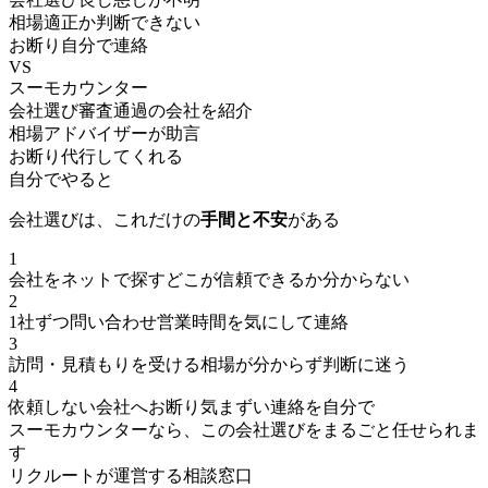
相場
適正か判断できない
お断り
自分で連絡
VS
スーモカウンター
会社選び
審査通過の会社を紹介
相場
アドバイザーが助言
お断り
代行してくれる
自分でやると
会社選びは、これだけの
手間と不安
がある
1
会社をネットで探す
どこが信頼できるか分からない
2
1社ずつ問い合わせ
営業時間を気にして連絡
3
訪問・見積もりを受ける
相場が分からず判断に迷う
4
依頼しない会社へお断り
気まずい連絡を自分で
スーモカウンターなら、この会社選びをまるごと任せられま
す
リクルートが運営する相談窓口