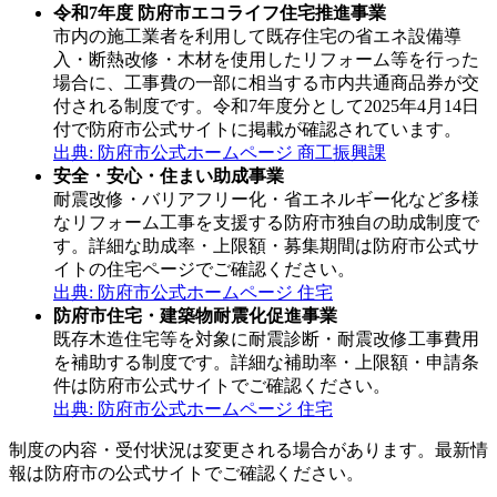
令和7年度 防府市エコライフ住宅推進事業
市内の施工業者を利用して既存住宅の省エネ設備導
入・断熱改修・木材を使用したリフォーム等を行った
場合に、工事費の一部に相当する市内共通商品券が交
付される制度です。令和7年度分として2025年4月14日
付で防府市公式サイトに掲載が確認されています。
出典: 防府市公式ホームページ 商工振興課
安全・安心・住まい助成事業
耐震改修・バリアフリー化・省エネルギー化など多様
なリフォーム工事を支援する防府市独自の助成制度で
す。詳細な助成率・上限額・募集期間は防府市公式サ
イトの住宅ページでご確認ください。
出典: 防府市公式ホームページ 住宅
防府市住宅・建築物耐震化促進事業
既存木造住宅等を対象に耐震診断・耐震改修工事費用
を補助する制度です。詳細な補助率・上限額・申請条
件は防府市公式サイトでご確認ください。
出典: 防府市公式ホームページ 住宅
制度の内容・受付状況は変更される場合があります。最新情
報は防府市の公式サイトでご確認ください。