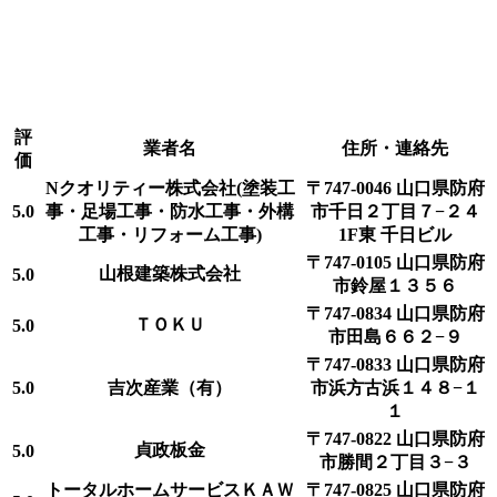
評
業者名
住所・連絡先
価
Nクオリティー株式会社(塗装工
〒747-0046 山口県防府
5.0
事・足場工事・防水工事・外構
市千日２丁目７−２４
工事・リフォーム工事)
1F東 千日ビル
〒747-0105 山口県防府
山根建築株式会社
5.0
市鈴屋１３５６
〒747-0834 山口県防府
ＴＯＫＵ
5.0
市田島６６２−９
〒747-0833 山口県防府
5.0
吉次産業（有）
市浜方古浜１４８−１
１
〒747-0822 山口県防府
貞政板金
5.0
市勝間２丁目３−３
トータルホームサービスＫＡＷ
〒747-0825 山口県防府