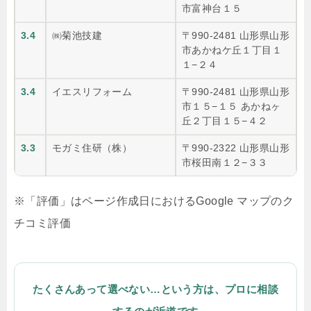
市富神台１５
3.4
㈱菊池技建
〒990-2481 山形県山形
市あかねケ丘１丁目１
１−２４
3.4
イエスリフォーム
〒990-2481 山形県山形
市１５−１５ あかねヶ
丘２丁目１５−４２
3.3
モガミ住研（株）
〒990-2322 山形県山形
市桜田南１２−３３
※「評価」はページ作成日におけるGoogle マップのク
チコミ評価
たくさんあって選べない…という方は、プロに相談