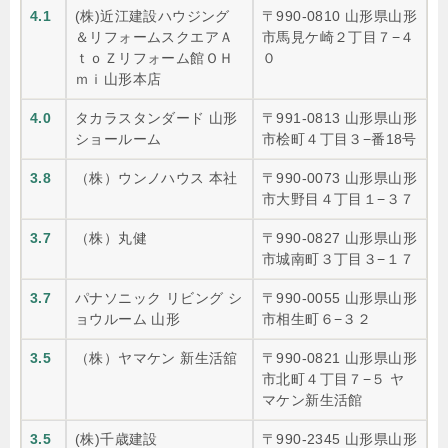
4.1
(株)近江建設ハウジング
〒990-0810 山形県山形
＆リフォームスクエアＡ
市馬見ケ崎２丁目７−４
ｔｏＺリフォーム館ＯＨ
０
ｍｉ山形本店
4.0
タカラスタンダード 山形
〒991-0813 山形県山形
ショールーム
市桧町４丁目３−番18号
3.8
（株）ウンノハウス 本社
〒990-0073 山形県山形
市大野目４丁目１−３７
3.7
（株）丸健
〒990-0827 山形県山形
市城南町３丁目３−１７
3.7
パナソニック リビング シ
〒990-0055 山形県山形
ョウルーム 山形
市相生町６−３２
3.5
（株）ヤマケン 新生活舘
〒990-0821 山形県山形
市北町４丁目７−５ ヤ
マケン新生活館
3.5
(株)千歳建設
〒990-2345 山形県山形