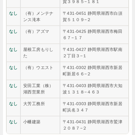
賀３９８５−１８１
なし
（有）メンテナ
〒431-0451 静岡県湖西市白須
ンス滝本
賀５１０９−２
なし
（有）アズマ
〒431-0425 静岡県湖西市梅田
６７−１７
なし
屋根工房もりし
〒431-0427 静岡県湖西市駅南
た
２丁目３−１
なし
（有）ウエスト
〒431-0302 静岡県湖西市新居
町新居６６−２
なし
安田工業（株）
〒431-0403 静岡県湖西市大知
湖西営業所
波１３１８−４６３
なし
大芳工務所
〒431-0303 静岡県湖西市新居
町浜名３４７
なし
小幡建築
〒431-0431 静岡県湖西市鷲津
２０８７−２