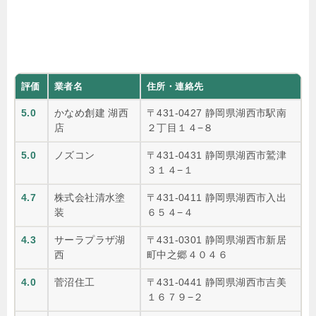
評価
業者名
住所・連絡先
5.0
かなめ創建 湖西
〒431-0427 静岡県湖西市駅南
店
２丁目１４−８
5.0
ノズコン
〒431-0431 静岡県湖西市鷲津
３１４−１
4.7
株式会社清水塗
〒431-0411 静岡県湖西市入出
装
６５４−４
4.3
サーラプラザ湖
〒431-0301 静岡県湖西市新居
西
町中之郷４０４６
4.0
菅沼住工
〒431-0441 静岡県湖西市吉美
１６７９−２