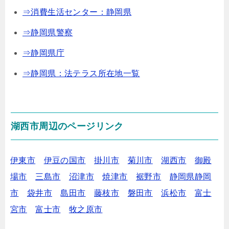
⇒消費生活センター：静岡県
⇒静岡県警察
⇒静岡県庁
⇒静岡県：法テラス所在地一覧
湖西市周辺のページリンク
伊東市
伊豆の国市
掛川市
菊川市
湖西市
御殿
場市
三島市
沼津市
焼津市
裾野市
静岡県静岡
市
袋井市
島田市
藤枝市
磐田市
浜松市
富士
宮市
富士市
牧之原市