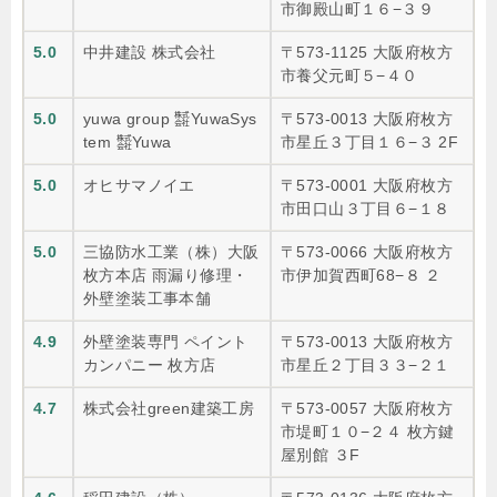
市御殿山町１６−３９
5.0
中井建設 株式会社
〒573-1125 大阪府枚方
市養父元町５−４０
5.0
yuwa group ㍿YuwaSys
〒573-0013 大阪府枚方
tem ㍿Yuwa
市星丘３丁目１６−３ 2F
5.0
オヒサマノイエ
〒573-0001 大阪府枚方
市田口山３丁目６−１８
5.0
三協防水工業（株）大阪
〒573-0066 大阪府枚方
枚方本店 雨漏り修理・
市伊加賀西町68−８ ２
外壁塗装工事本舗
4.9
外壁塗装専門 ペイント
〒573-0013 大阪府枚方
カンパニー 枚方店
市星丘２丁目３３−２１
4.7
株式会社green建築工房
〒573-0057 大阪府枚方
市堤町１０−２４ 枚方鍵
屋別館 ３F