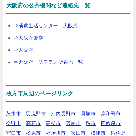
大阪府の公共機関など連絡先一覧
⇒消費生活センター：大阪府
⇒大阪府警察
⇒大阪府庁
⇒大阪府：法テラス所在地一覧
枚方市周辺のページリンク
茨木市
羽曳野市
河内長野市
貝塚市
岸和田市
交野市
高石市
高槻市
阪南市
堺市
四條畷市
守口市
松原市
寝屋川市
吹田市
摂津市
泉佐野