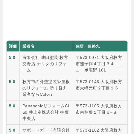
評価
業者名
住所・連絡先
5.0
有限会社 成田塗装 枚方
〒573-0071 大阪府枚方
交野店 ナリタのリフォ
市茄子作４丁目３４−１
ーム
コーポ広野 101
5.0
枚方市の外壁塗装や屋根
〒573-0146 大阪府枚方
のリフォーム 塗り替え
市大峰元町２丁目１６
業者ならColors
5.0
PanasonicリフォームCl
〒573-1105 大阪府枚方
ub 井上定株式会社 楠葉
市南楠葉１丁目６−８
中央店
5.0
サポートガード有限会社
〒573-1182 大阪府枚方