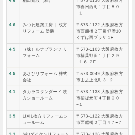
4.6
稲田建設（株）
〒573-0136 大阪府枚方
市春日西町１丁目５０
−１
4.6
みつわ建築工房｜ 枚方
〒573-1122 大阪府枚方
リフォーム 塗装
市西船橋２丁目47番10
くずは西プラザ 1F
4.5
（株）ルナプランツ リ
〒573-1103 大阪府枚方
フォーム
市楠葉野田１丁目２９
−１６ ２F
4.5
あさひリフォーム 株式
〒573-0049 大阪府枚方
会社
市山之上北町３−２
4.1
タカラスタンダード 枚
〒573-1133 大阪府枚方
方ショールーム
市招提元町４丁目２０
−１
3.5
LIXIL枚方リフォームシ
〒573-1122 大阪府枚方
ョールーム
市西船橋２丁目４７−７
3.3
(株)ダイケンリフォーム
〒573-1126 大阪府枚方