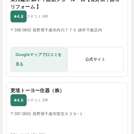
リフォーム 】
4.8
★
クチコミ 6件
〒389-0802 長野県千曲市内川７７０ 綿半千曲店内
Googleマップで口コミを
公式サイト
見る
更埴トーヨー住器（株）
4.5
★
クチコミ 2件
〒387-0001 長野県千曲市雨宮６２９−１