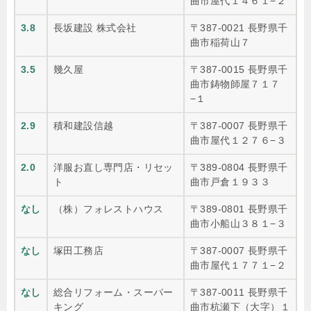
曲市屋代１４６１−２
3.8
長坂建設 株式会社
〒387-0021 長野県千
曲市稲荷山７
3.5
幾久屋
〒387-0015 長野県千
曲市鋳物師屋７１７
−１
2.9
積和建設信越
〒387-0007 長野県千
曲市屋代１２７６−３
2.0
洋服お直し専門店・リセッ
〒389-0804 長野県千
ト
曲市戸倉１９３３
なし
（株）フォレストハウス
〒389-0801 長野県千
曲市小船山３８１−３
なし
塚田工務店
〒387-0007 長野県千
曲市屋代１７７１−２
なし
総合リフォーム・スーパー
〒387-0011 長野県千
キング
曲市杭瀬下（大字）１