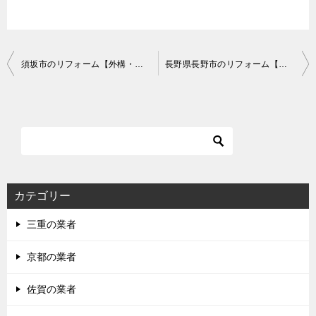
投
須坂市のリフォーム【外構・リノベーションなど】で費用が安いおすすめ業者は？口コミ・評判
長野県長野市のリフォーム【外構・リノベーションなど】で費用が安いおすすめ業者は？口コミ・評判
稿
ナ
ビ
ゲ
ー
シ
カテゴリー
ョ
三重の業者
ン
京都の業者
佐賀の業者