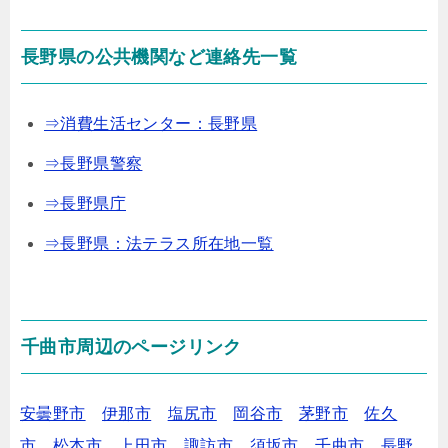
長野県の公共機関など連絡先一覧
⇒消費生活センター：長野県
⇒長野県警察
⇒長野県庁
⇒長野県：法テラス所在地一覧
千曲市周辺のページリンク
安曇野市
伊那市
塩尻市
岡谷市
茅野市
佐久
市
松本市
上田市
諏訪市
須坂市
千曲市
長野