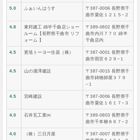
5.0
ふぁいんはうす
〒387-0006 長野県千
曲市粟佐１２１５−２
4.8
東邦建工 綿半千曲店ショー
〒389-0802 長野県千
ルーム【長野県千曲市 リフ
曲市内川７７０ 綿半
ォーム 】
千曲店内
4.5
更埴トーヨー住器（株）
〒387-0001 長野県千
曲市雨宮６２９−１
4.5
山の瀧澤建設
〒387-0015 長野県千
曲市鋳物師屋３７９
−１
4.5
宮崎建設
〒387-0006 長野県千
曲市粟佐１６１７−３
4.0
石井瓦工業㈱
〒389-0803 長野県千
曲市千本柳８６７−２
4.0
（株）三日月屋
〒387-0007 長野県千