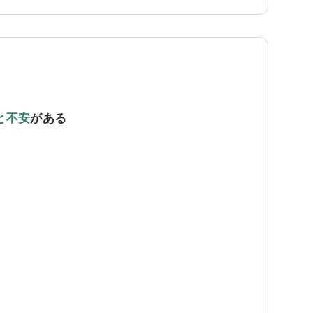
と不安
がある