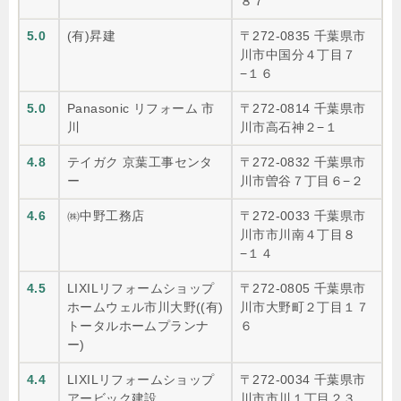
８７
5.0
(有)昇建
〒272-0835 千葉県市
川市中国分４丁目７
−１６
5.0
Panasonic リフォーム 市
〒272-0814 千葉県市
川
川市高石神２−１
4.8
テイガク 京葉工事センタ
〒272-0832 千葉県市
ー
川市曽谷７丁目６−２
4.6
㈱中野工務店
〒272-0033 千葉県市
川市市川南４丁目８
−１４
4.5
LIXILリフォームショップ
〒272-0805 千葉県市
ホームウェル市川大野((有)
川市大野町２丁目１７
トータルホームプランナ
６
ー)
4.4
LIXILリフォームショップ
〒272-0034 千葉県市
アービック建設
川市市川１丁目２３