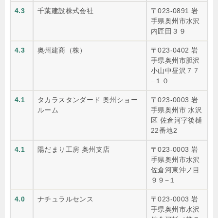
4.3
千葉建設株式会社
〒023-0891 岩
手県奥州市水沢
内匠田３９
4.3
奥州建商（株）
〒023-0402 岩
手県奥州市胆沢
小山中昼沢７７
−１０
4.1
タカラスタンダード 奥州ショー
〒023-0003 岩
ルーム
手県奥州市 水沢
区 佐倉河字後樋
22番地2
4.1
陽だまり工房 奥州支店
〒023-0003 岩
手県奥州市水沢
佐倉河東沖ノ目
９９−１
4.0
ナチュラルセンス
〒023-0003 岩
手県奥州市水沢