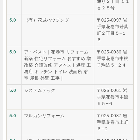
通り２丁目 １１
番２５号
5.0
（有）花城ハウジング
〒025-0097 岩
手県花巻市若葉
町２丁目５−１
６
5.0
ア・ベスト｜花巻市 リフォーム
〒025-0036 岩
新築 住宅リフォーム おすすめ 増
手県花巻市中根
改築 介護改修 アスベスト処理 工
子駒込５−２４
務店 キッチン トイレ 洗面所 浴
室 屋根 外壁 工事｜
5.0
システムテック
〒025-0061 岩
手県花巻市本館
５５−６
5.0
マルカンリフォーム
〒025-0087 岩
手県花巻市上町
６−２