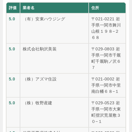
評価
業者名
住所
5.0
（有）安東ハウジング
〒021-0221 岩
手県一関市舞川
山根１９８−２
６８
5.0
株式会社駒沢美装
〒029-0803 岩
手県一関市千厩
町千厩駒ノ沢６
７
5.0
（株）アズマ住設
〒021-0002 岩
手県一関市中里
南白幡６８−１
5.0
（株）牧野産建
〒029-0523 岩
手県一関市大東
町摺沢荒屋敷３
０−１