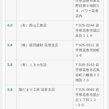
手県花巻市東宮
野目第９地割５
９, パワー花巻
店内
4.0
（有）西山工務店
〒025-0244 岩
手県花巻市湯口
反目１１６
3.8
（株）坂田建材 花巻支店
〒025-0311 岩
手県花巻市卸町
１６
3.8
（有）ミタカ住設
〒028-3163 岩
手県花巻市石鳥
谷町八幡第２２
地割７０
3.8
陽だまり工房 花巻支店
〒025-0065 岩
手県花巻市星が
丘１丁目１２
−３０