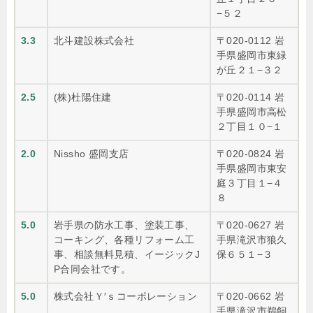
−５２
3.3
北斗建設株式会社
〒020-0112 岩
手県盛岡市東緑
が丘２１−３２
2.5
(株)杜陽住建
〒020-0114 岩
手県盛岡市高松
２丁目１０−１
2.0
Nissho 盛岡支店
〒020-0824 岩
手県盛岡市東安
庭３丁目１−４
８
5.0
岩手県の防水工事、塗装工事、
〒020-0627 岩
コーキング、各種リフォーム工
手県滝沢市狼久
事、相談無料見積、イージックJ
保６５１−３
P合同会社です。
5.0
株式会社Ｙ′ｓコーポレーション
〒020-0662 岩
手県滝沢市鵜飼