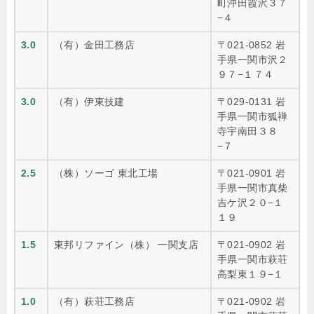
町沖田霞沢３７
−４
3.0
（有）金田工務店
〒021-0852 岩
手県一関市沢２
９７−１７４
3.0
（有）伊東技建
〒029-0131 岩
手県一関市狐禅
寺宇南田３８
−７
2.5
（株）ソーゴ 東北工場
〒021-0901 岩
手県一関市真柴
吉ケ沢２０−１
１９
1.5
東邦リファイン（株） 一関支店
〒021-0902 岩
手県一関市萩荘
高梨東１９−１
1.0
（有）萩荘工務店
〒021-0902 岩