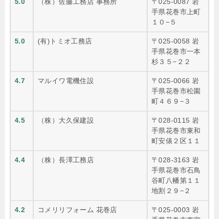
5.0
（株）佐藤工務店 事務所
〒025-0087 岩
手県花巻市上町
１０−５
5.0
(有)トミオ工務店
〒025-0058 岩
手県花巻市一本
杉３５−２２
4.7
マルイワ電機住設
〒025-0066 岩
手県花巻市松園
町４６９−３
4.5
（株）大久保建設
〒028-0115 岩
手県花巻市東和
町安俵２区１１
4.4
（株）長澤工務店
〒028-3163 岩
手県花巻市石鳥
谷町八幡第１１
地割２９−２
4.2
コメリリフォーム 花巻店
〒025-0003 岩