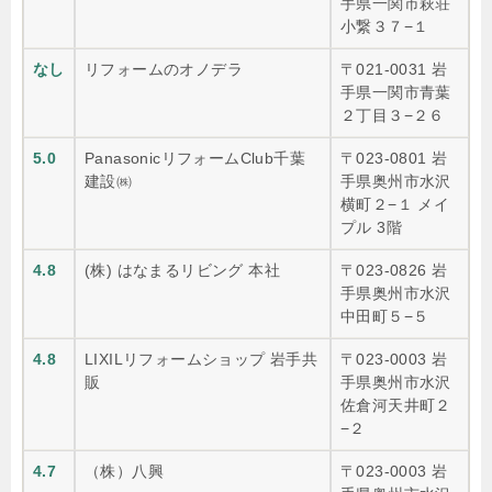
手県一関市萩荘
小繋３７−１
なし
リフォームのオノデラ
〒021-0031 岩
手県一関市青葉
２丁目３−２６
5.0
PanasonicリフォームClub千葉
〒023-0801 岩
建設㈱
手県奥州市水沢
横町２−１ メイ
プル 3階
4.8
(株) はなまるリビング 本社
〒023-0826 岩
手県奥州市水沢
中田町５−５
4.8
LIXILリフォームショップ 岩手共
〒023-0003 岩
販
手県奥州市水沢
佐倉河天井町２
−２
4.7
（株）八興
〒023-0003 岩