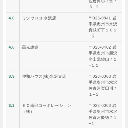
佐倉河杉ノ堂７
３−２
4.0
ミツウロコ 水沢店
〒023-0841 岩
手県奥州市水沢
真城町下１０１
−５
4.0
高光建築
〒023-0402 岩
手県奥州市胆沢
小山北柴山７１
−１１
3.9
伸和ハウス(株)水沢支店
〒023-0003 岩
手県奥州市水沢
佐倉河梨田川７
１−１
3.3
ＥＣ南部コーポレーション
〒023-0003 岩
（株）
手県奥州市水沢
佐倉河慶徳７１
−１