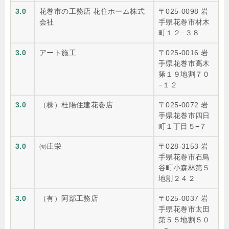
3.0
花巻市の工務店 花住ホーム株式
〒025-0098 岩
会社
手県花巻市材木
町１２−３８
3.0
アート施工
〒025-0016 岩
手県花巻市高木
第１９地割７０
−１２
3.0
（株）杜陽住建花巻店
〒025-0072 岩
手県花巻市四日
町１丁目５−７
3.0
㈲庄栄
〒028-3153 岩
手県花巻市石鳥
谷町小森林第５
地割２４２
3.0
（有）阿部工務店
〒025-0037 岩
手県花巻市太田
第５５地割５０