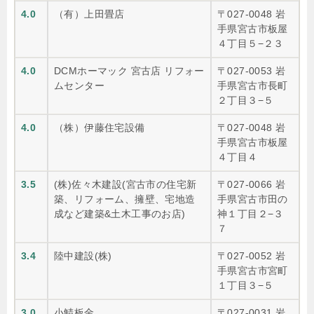
4.0
（有）上田畳店
〒027-0048 岩
手県宮古市板屋
４丁目５−２３
4.0
DCMホーマック 宮古店 リフォー
〒027-0053 岩
ムセンター
手県宮古市長町
２丁目３−５
4.0
（株）伊藤住宅設備
〒027-0048 岩
手県宮古市板屋
４丁目４
3.5
(株)佐々木建設(宮古市の住宅新
〒027-0066 岩
築、リフォーム、擁壁、宅地造
手県宮古市田の
成など建築&土木工事のお店)
神１丁目２−３
７
3.4
陸中建設(株)
〒027-0052 岩
手県宮古市宮町
１丁目３−５
3.0
小鯖板金
〒027-0031 岩