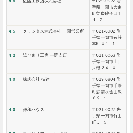
4.5
佐藤工夢店株式会社
〒029-0522 岩
手県一関市大東
町曽慶砂子田１
４−２
4.5
クラシタス株式会社 一関営業所
〒021-0902 岩
手県一関市萩荘
本町４１−１
4.2
陽だまり工房 一関支店
〒021-0063 岩
手県一関市山目
大槻２４−４
4.0
株式会社 技建
〒029-0804 岩
手県一関市千厩
町磐清水金山沢
６９−１
4.0
伸和ハウス
〒021-0027 岩
手県一関市竹山
町３−９