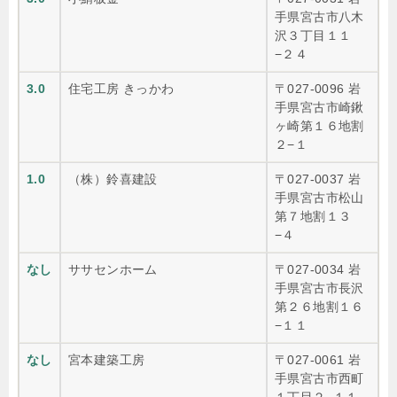
手県宮古市八木
沢３丁目１１
−２４
3.0
住宅工房 きっかわ
〒027-0096 岩
手県宮古市崎鍬
ヶ崎第１６地割
２−１
1.0
（株）鈴喜建設
〒027-0037 岩
手県宮古市松山
第７地割１３
−４
なし
ササセンホーム
〒027-0034 岩
手県宮古市長沢
第２６地割１６
−１１
なし
宮本建築工房
〒027-0061 岩
手県宮古市西町
１丁目２−１１