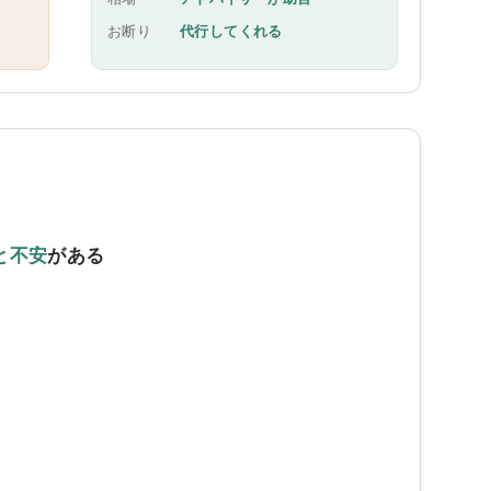
お断り
代行してくれる
と不安
がある